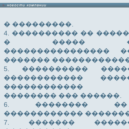
� ���������.
4. ���������� �� ����
� ����� ����
���������������� �
������� ������������
5. ���������� ���
������������ ����
������������ �
�������� ��� ������.
6. �������� ��
������������ �������
7. ������� �����