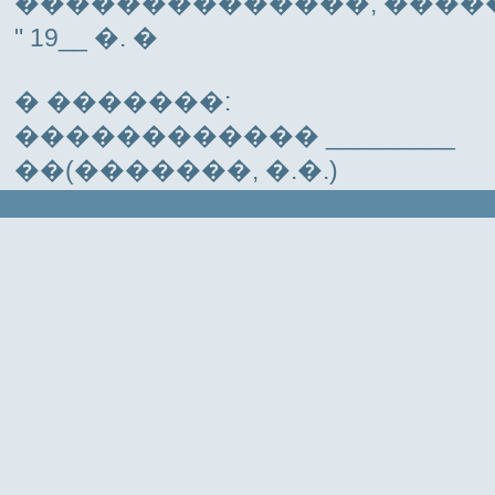
��������������, ����
" 19__ �. �
� �������:
������������ _________
��(�������, �.�.)