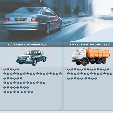
�����
�������������
������������������
��������������
������
�����-����
�������������
��������
�����-����