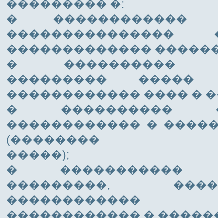
��������� �:
� ������������
��������������� �
������������� ������
� ���������� ��
��������� ����� 
������������ ���� � �
� ���������� 
������������ � ����
(��������
�����);
� ����������� �
���������, ��
������������ �
������������ � ������