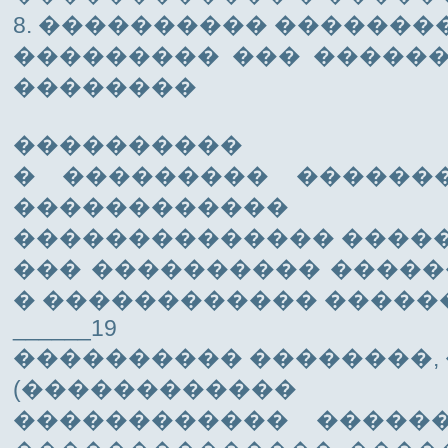
8. ���������� �������
��������� ��� �������
��������
����������
� ��������� ������
������������ �
�������������� ������
��� ���������� �����
� ������������ �����
______19
���������� ��������,
(�����������
������������ ������