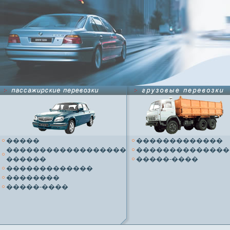
�����
�������������
������������������
��������������
������
�����-����
�������������
��������
�����-����