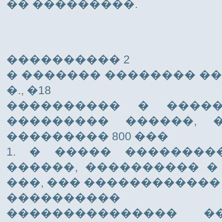
�� ���������.
���������� 2
� ������� �������� �����
�., �18
���������� � ����
��������� ������, 
��������� 800 ���
1. � ����� ��������
������, ���������� � 
���, ��� ������������
����������
��������������� �