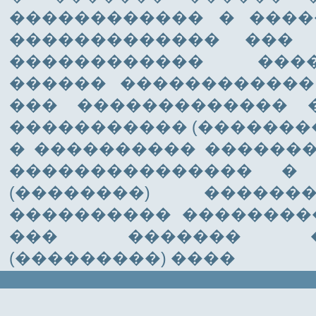
������������ � ����
������������� ���
������������ ���
������ ������������
��� ������������� 
����������� (��������
� ���������� ������
��������������� �
(��������) ������
���������� ��������
��� ������� ��
(���������) ����