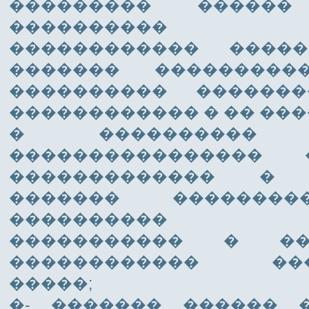
��������� �����
���������� ��
������������ ����
������� ���������
���������� ������
������������ � �� ��
� ���������� �
���������������� 
������������� � 
������� ��������
���������� �
����������� � ��
������������ ���
�����;
�- ������� ������ 