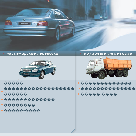
�����
�������������
������������������
��������������
������
�����-����
�������������
��������
�����-����