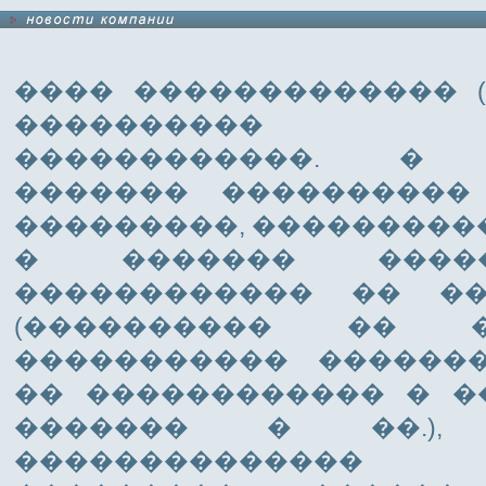
���� ������������� (
���������� �
������������. � 
������� ����������
���������, ����������
� ������� ������
������������ �� �
(���������� �� ��
����������� �������
�� ������������ � �
������� � ��.), 
��������������