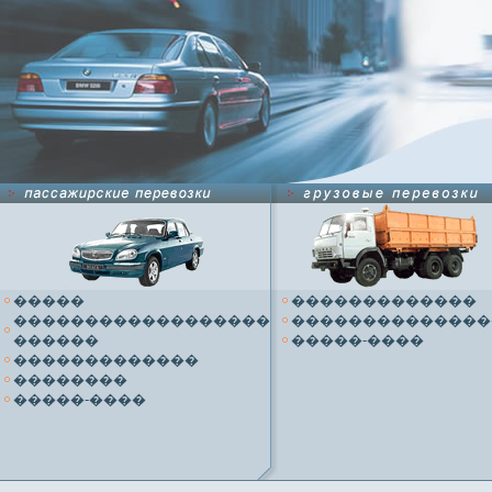
�����
�������������
������������������
��������������
������
�����-����
�������������
��������
�����-����