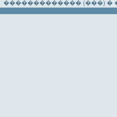
������������� (���) �