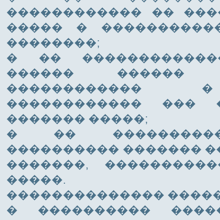
������������ �� ���
����� � ����������
��������;
� �� ������������
������ ������ �
������������ 
������������ ��� 
������� �����;
� �� ���������
���������� ������� 
�������, ���������
�����.
�������������� �����
� ���������� ����