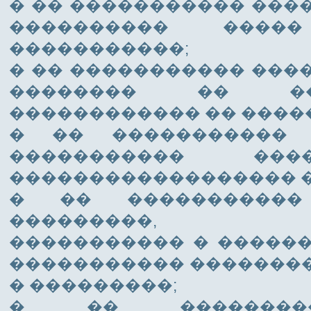
� �� ����������� ���
���������� ���
�����������;
� �� ����������� ���
�������� �� ���
������������ �� �����
� �� �����������
����������� ��
������������������ 
� �� �����������
���������, ��
����������� � �����
����������� �������
� ���������;
� �� ��������