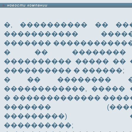
�, ���������� �� ��
����������� ����
������� ������������
� �� �������� 
���������� ����� ��
���������� � ������;
� �� �������� ��
������������, ����� 
� ������������� ���
������� (�����
���������) ���
����������;