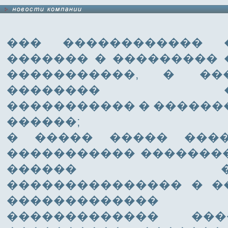
��� ������������ 
������� � ���������
�����������, � ��
�������� ���
����������� � ������
������;
� ����� ����� ���
����������� ��������
������ �����
��������������� � �
������������
������������� ��