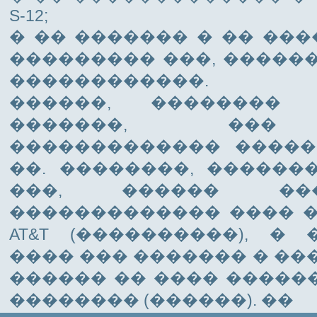
S-12;
� �� ������� � �� ���
��������� ���, �����
������������.
������, ��������
�������, ���
������������� �����
��. ��������, �������
���, ������ ����
������������� ���� ��
AT&T (����������), �
���� ��� ������� � ��
������ �� ���� �������
�������� (������). ��