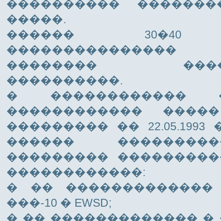
���������� ������
�����.
������ 30�40 
��������������
�������� �����
����������.
� ������������ 
������������ ����
��������� �� 22.05.1993 
������ ��������
��������� ���������
������������:
� �� �������������
���-10 � EWSD;
� �� ������������� � ���